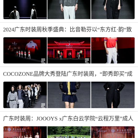
2024广东时装周秋季盛典：比音勒芬以“东方红·韵“致
敬中华辉煌
COCOZONE品牌大秀登陆广东时装周，“即秀即买”成
交超三千万
广东时装周：JOOOYS x广东白云学院“云程万里”成人
礼·礼服文化发布会盛大启幕