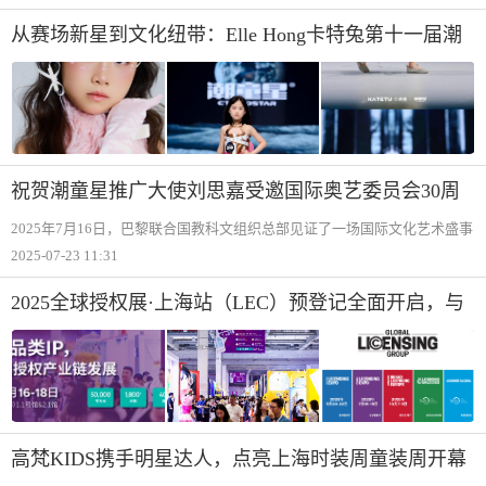
从赛场新星到文化纽带：Elle Hong卡特兔第十一届潮
童星国际少儿模特大赛蜕变之旅圆满落幕
祝贺潮童星推广大使刘思嘉受邀国际奥艺委员会30周
年庆典
2025年7月16日，巴黎联合国教科文组织总部见证了一场国际文化艺术盛事
——《奥林匹克艺术宪章》创立30周年庆典。这场由国际奥林匹克艺术委
2025-07-23 11:31
员会（WOAC）主办的活动，吸引了全球200余位各界精英参与，其中，潮
童
2025全球授权展·上海站（LEC）预登记全面开启，与
1800+IP一同开启授权行业宝藏
高梵KIDS携手明星达人，点亮上海时装周童装周开幕