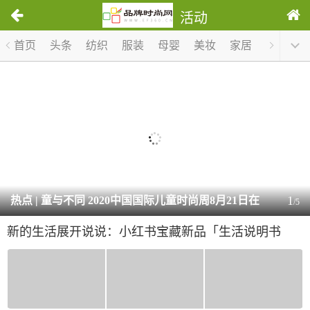
活动
首页
头条
纺织
服装
母婴
美妆
家居
服饰
1
热点 | 童与不同 2020中国国际儿童时尚周8月21日在
/
5
新的生活展开说说：小红书宝藏新品「生活说明书
艺尚小镇华彩启幕
展」即将落地成都