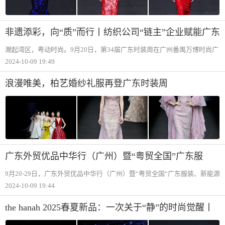
非遗添彩，向“质”而行丨纺织公司“链主”企业赋能广东
时装周精彩绽放
潮起湾区，粤动时尚。9月20日，第34届广东时装周在广州番禺万博时尚广
场如期而至。作为广州市时尚产业集群纺织服装分链“链主“企业，广州纺织
2024-10-09 19:49
工贸企业集团有限公司（其为广州轻工集团重点子企业）携属下中华老字
号利工
浪漫唯美，柏艺婚纱礼服再登广东时装周
广东外贸优品中华行（广州）暨“粤贸全国”广东服
装、新能源汽车推介活动圆满举办
9月20-29日，广东外贸优品中华行（广州）暨“粤贸全国“广东服装、新能源
汽车推介活动在2024广东时装周-秋季期间举办，推动以服装为核心的时尚
2024-10-09 19:44
产业、新能源汽车与其他旅游、餐饮、文化等相关产业联动发展，形成产
业链条
the hanah 2025春夏新品：一次关于“静”的时尚觉醒丨
2024广东时装周-秋季