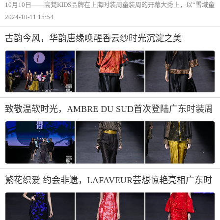
大秀
10月10日——高梵KIDS品牌在上海时装周童装周的开幕大秀上，以“雪域童
真，藏地黑金“为主题，掀起了一场视觉风暴。星光熠熠的明星阵容和时尚
2024-10-11 15:54
达人的加盟，为这场盛宴增添了无限光彩。星光熠熠，时尚达人走秀增色
古韵今风，华韵唐缘唤醒香云纱时光沉淀之美
致敬温软时光，AMBRE DU SUD首次登陆广东时装周
繁花织爱 约会非遗，LAFAVEUR芸想惊艳亮相广东时
装周