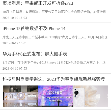
加盟店107家
市场消息：苹果或正开发可折叠iPad
10月18日消息，有报道称，苹果公司目前正和供应商密切合作，加速推进
可折叠iPad，并认为最快2024年年底发布。报道指出，苹果目前计划2024
2023-10-19 16:03
年年底开始小规模试产，如果一切进展顺利，会在2024年年底、2025年年
初发布。
iPhone 15首销数据不及iPhone 14
库克三天走访中国三个城市苹果CEO蒂姆“库克已访华三天，10月16日出现
在成都太古里苹果专卖店；10月17日到访四川雅安的雨城区第四小学；10
2023-10-19 16:01
月18日，库克又出现在立讯精密浙江工厂。有研究机构报告称，iPhone 15
系列在中国上
华为手环8正式发布：屏大如手表
4月17日，在今天下午举办的华为nova 11系列及全场景新品发布会上，华
为手环8正式发布。华为手环8是华为迄今为止最轻最薄的大屏智能手环，
2023-04-19 07:55
机身仅14g重，厚度仅8.99mm。屏幕1.47英寸已经媲美智能手表了，支持
10000+表盘，还支
科技与时尚美学邂逅，2023华为春季旗舰新品强势登
陆广东时装周