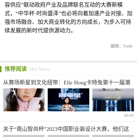
容供应”联动政府产业及品牌联名互动的大赛新模
式，“中华杯·时尚盛泽”也必将向着加速产业对接、加
强市场融合、加大商业转化的方向成长，为步入可持
续发展的新时代提供源动力。
编辑：frank
推荐阅读
Hot News
从赛场新星到文化纽带：Elle Hong卡特兔第十一届潮
童星国际少儿模特大赛蜕变之旅圆满落幕
09-03
关于“南山智尚杯”2023中国职业装设计大赛，他们这