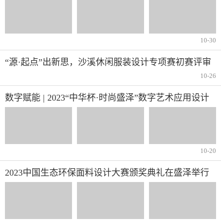
样说……
10-30
“源·起点”出新思，沙溪休闲服装设计专项赛初赛评审
工作顺利结束
10-26
数字赋能 | 2023“中华杯·时尚盛泽”数字艺术应用设计
大赛落幕
10-20
2023中国生态环保面料设计大赛颁奖典礼在盛泽举行