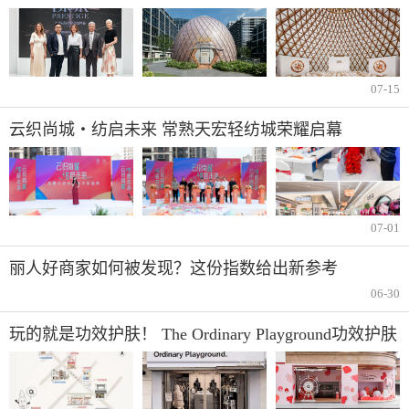
07-15
云织尚城・纺启未来 常熟天宏轻纺城荣耀启幕
07-01
丽人好商家如何被发现？这份指数给出新参考
06-30
玩的就是功效护肤！ The Ordinary Playground功效护肤
游乐场限时登陆广州东山口