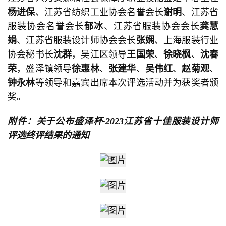
杨进保
、江苏省纺织工业协会名誉会长
谢明
、江苏省
服装协会名誉会长
郁冰
、江苏省服装协会会长
龚慧
娟
、江苏省服装设计师协会会长
张娴
、上海服装行业
协会秘书长
沈群
，吴江区领导
王国荣
、
徐晓枫
、
沈春
荣
，盛泽镇领导
徐惠林
、
张建华
、
吴伟红
、
赵菊观
、
钟永林
等领导和嘉宾出席本次评选活动并为获奖者颁
奖。
附件：关于公布盛泽杯·2023江苏省十佳服装设计师
评选终评结果的通知