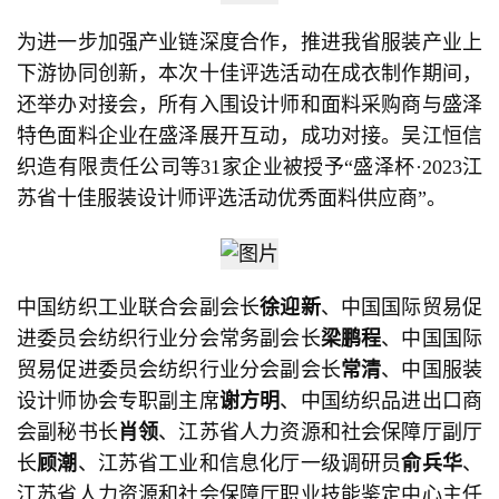
为进一步加强产业链深度合作，推进我省服装产业上
下游协同创新，本次十佳评选活动在成衣制作期间，
还举办对接会，所有入围设计师和面料采购商与盛泽
特色面料企业在盛泽展开互动，成功对接。吴江恒信
织造有限责任公司等31家企业被授予“盛泽杯·2023江
苏省十佳服装设计师评选活动优秀面料供应商”。
中国纺织工业联合会副会长
徐迎新
、中国国际贸易促
进委员会纺织行业分会常务副会长
梁鹏程
、中国国际
贸易促进委员会纺织行业分会副会长
常清
、中国服装
设计师协会专职副主席
谢方明
、中国纺织品进出口商
会副秘书长
肖领
、江苏省人力资源和社会保障厅副厅
长
顾潮
、江苏省工业和信息化厅一级调研员
俞兵华
、
江苏省人力资源和社会保障厅职业技能鉴定中心主任