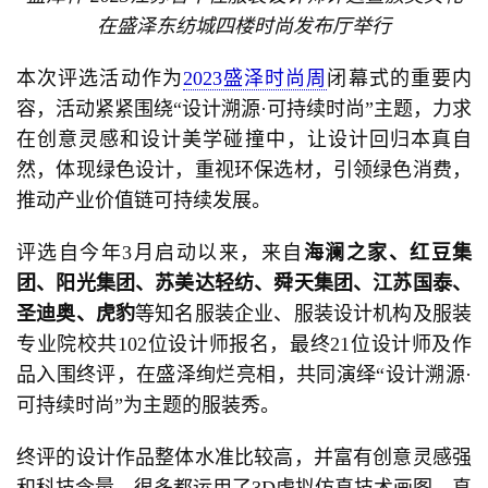
在盛泽东纺城四楼时尚发布厅举行
本次评选活动作为
2023盛泽时尚周
闭幕式的重要内
容，活动紧紧围绕“设计溯源·可持续时尚”主题，力求
在创意灵感和设计美学碰撞中，让设计回归本真自
然，体现绿色设计，重视环保选材，引领绿色消费，
推动产业价值链可持续发展。
评选自今年3月启动以来，来自
海澜之家、红豆集
团、阳光集团、苏美达轻纺、舜天集团、江苏国泰、
圣迪奥、虎豹
等知名服装企业、服装设计机构及服装
专业院校共102位设计师报名，最终21位设计师及作
品入围终评，在盛泽绚烂亮相，共同演绎“设计溯源·
可持续时尚”为主题的服装秀。
终评的设计作品整体水准比较高，并富有创意灵感强
和科技含量，很多都运用了3D虚拟仿真技术画图，真