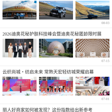
08-03
2026迪奥花秘护肤科技峰会暨迪奥花秘匿龄限时展
07-15
云织尚城・纺启未来 常熟天宏轻纺城荣耀启幕
07-01
丽人好商家如何被发现？这份指数给出新参考