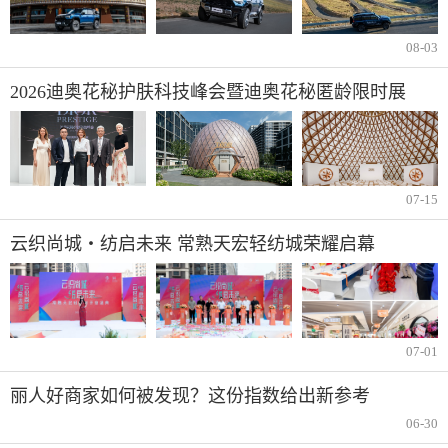
08-03
2026迪奥花秘护肤科技峰会暨迪奥花秘匿龄限时展
07-15
云织尚城・纺启未来 常熟天宏轻纺城荣耀启幕
07-01
丽人好商家如何被发现？这份指数给出新参考
06-30