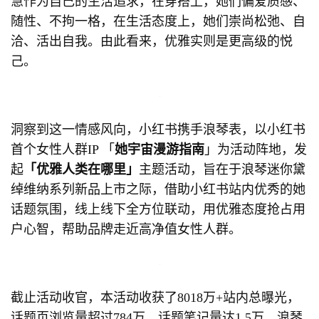
慧作为自己的生活追求，在穿搭上，她们偏爱质感、
随性、不拘一格，在生活态度上，她们崇尚松弛、自
洽、活出自我。由此看来，优雅实则是更高级的悦
己。
洞察到这一情感风向，小红书携手浪琴表，以小红书
首个女性人群IP 「
她宇宙漫游指南
」为活动阵地，发
起
「优雅人类在哪里」
主题活动，旨在于浪琴迷你黛
绰维纳系列新品上市之际，借助小红书站内优秀的她
话题氛围，线上线下全方位联动，用优雅态度抢占用
户心智，帮助品牌走近高净值女性人群。
截止活动收官，本活动收获了8018万+站内总曝光，
话题页浏览量超过784万，话题笔记量达1.5万。浪琴