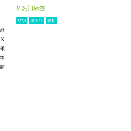
//
热门标签
纺织
纺织品
服装
好
员
领
等
商