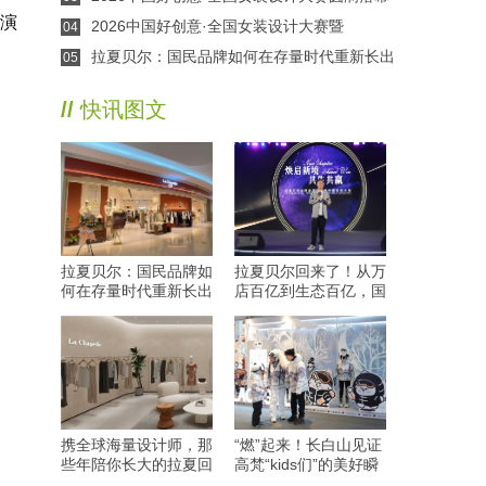
展演
2026中国好创意·全国女装设计大赛暨
04
CFDT（于都）女装设计交易会在于都盛大开幕
拉夏贝尔：国民品牌如何在存量时代重新长出
05
来？
//
快讯图文
拉夏贝尔：国民品牌如
拉夏贝尔回来了！从万
何在存量时代重新长出
店百亿到生态百亿，国
来？
民女装开启新纪元
携全球海量设计师，那
“燃”起来！长白山见证
些年陪你长大的拉夏回
高梵“kids们”的美好瞬
来了
间