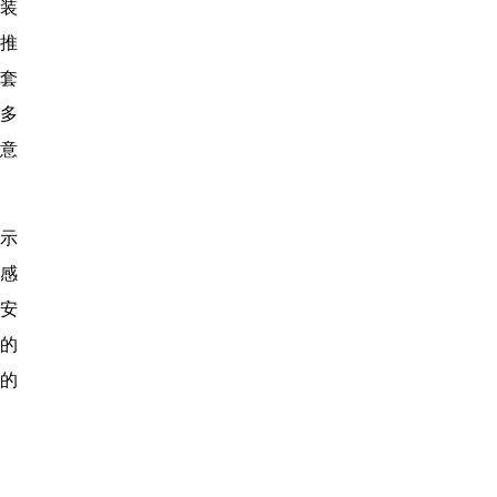
装
推
套
多
意
示
感
“安
业的
发的