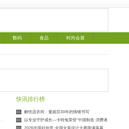
数码
食品
时尚会展
快讯排行榜
解忧适衣间：曼妮芬30年的情绪书写
01
以专业守护成长—卡特兔荣登“中国制造·消费者
02
信赖品牌”榜单
2026中国好创意·全国女装设计大赛圆满落幕
03