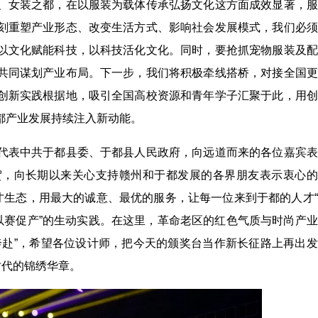
、女装之都，在以服装为载体传承弘扬文化这方面成效显著，服
刻重塑产业形态、改变生活方式、影响社会发展模式，我们必须
以文化赋能科技，以科技活化文化。同时，要抢抓宠物服装及配
共同谋划产业布局。下一步，我们将积极牵线搭桥，对接全国更
创新实践根据地，吸引全国高校资源和青年学子汇聚于此，用创
都产业发展持续注入新动能。
代表中共于都县委、于都县人民政府，向远道而来的各位嘉宾表
贺，向长期以来关心支持赣州和于都发展的各界朋友表示衷心的
才生态，用最大的诚意、最优的服务，让每一位来到于都的人才
以赛促产”的生动实践。在这里，革命老区的红色气质与时尚产
奔赴”，希望各位设计师，把今天的颁奖台当作新长征路上再出
时代的锦绣华章。